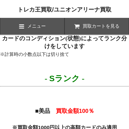
トレカ王買取/ユニオンアリーナ買取
メニュー
買取カートを見る
カードのコンディション(状態)によってランク分
けをしています
※計算時の小数点以下は切り捨て
-
S
ランク
-
■美品
買取金額
100
％
※買取金額
1000
円以上の高額カードのみ適用