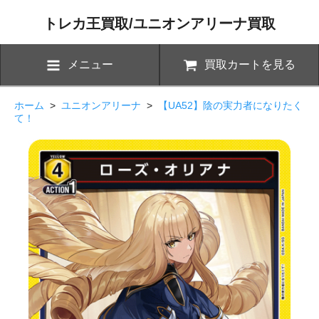
トレカ王買取/ユニオンアリーナ買取
メニュー
買取カートを見る
ホーム
>
ユニオンアリーナ
>
【UA52】陰の実力者になりたく
て！