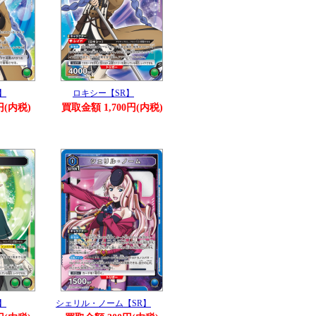
】
ロキシー【SR】
円(内税)
買取金額 1,700円(内税)
】
シェリル・ノーム【SR】