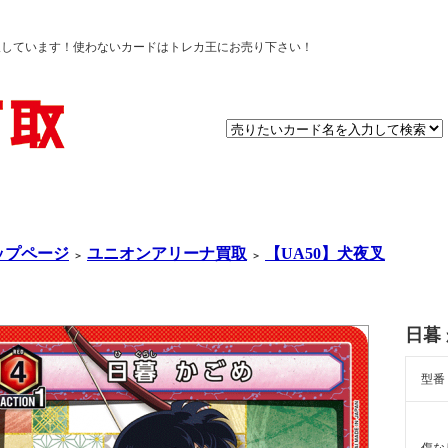
取しています！使わないカードはトレカ王にお売り下さい！
ップページ
ユニオンアリーナ買取
【UA50】犬夜叉
＞
＞
日暮
型番