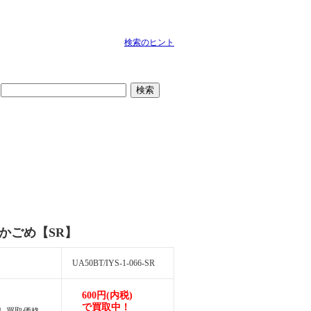
検索のヒント
検索
 かごめ【SR】
UA50BT/IYS-1-066-SR
600円(内税)
で買取中！