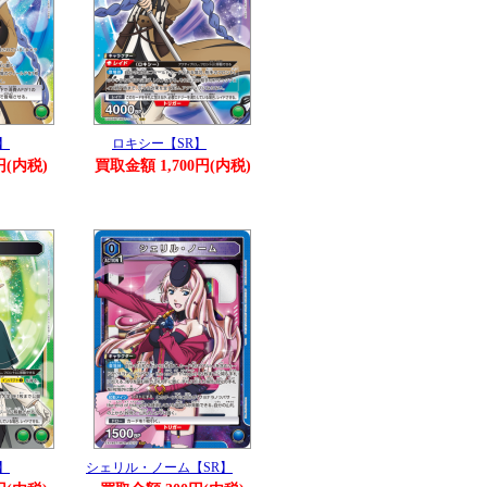
】
ロキシー【SR】
円(内税)
買取金額 1,700円(内税)
】
シェリル・ノーム【SR】