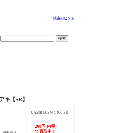
検索のヒント
検索
ン
 アキ【SR】
UA53BT/CSM-1-056-SR
200円(内税)
で買取中！