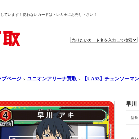
取しています！使わないカードはトレカ王にお売り下さい！
ップページ
ユニオンアリーナ買取
【UA53】チェンソーマ
＞
＞
早川
型番